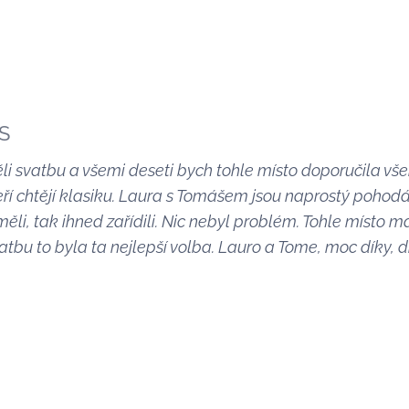
&S
li svatbu a všemi deseti bych tohle místo doporučila všem
teří chtějí klasiku. Laura s Tomášem jsou naprostý pohodá
i, tak ihned zařídili. Nic nebyl problém. Tohle místo má
svatbu to byla ta nejlepší volba. Lauro a Tome, moc díky, d
-