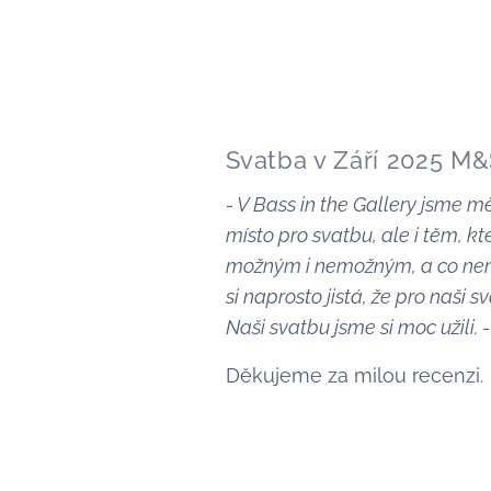
Svatba v Září 2025 M
- V Bass in the Gallery jsme mě
místo pro svatbu, ale i těm, k
možným i nemožným, a co neměl
si naprosto jistá, že pro naši 
Naši svatbu jsme si moc užili. 
Děkujeme za milou recenzi.