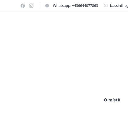
Whatsapp: +436644077863
bassinthe
O místě